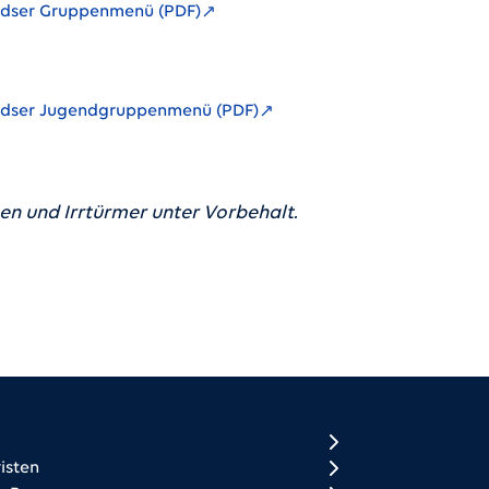
edser Gruppenmenü (PDF)
edser Jugendgruppenmenü (PDF)
n und Irrtürmer unter Vorbehalt.
ooter 1
ooter 2 (EN + DE)
isten