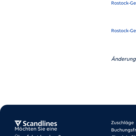
Rostock-G
Rostock-G
Änderunge
Bus f
Bus f
Scandlines Bus
Zuschläge
Möchten Sie eine
Buchungsfr